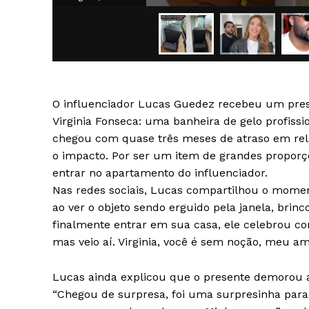
O influenciador Lucas Guedez recebeu um pres
SAIBA M
Virginia Fonseca: uma banheira de gelo profissi
chegou com quase três meses de atraso em rel
o impacto. Por ser um item de grandes proporç
entrar no apartamento do influenciador.
Nas redes sociais, Lucas compartilhou o momen
ao ver o objeto sendo erguido pela janela, brin
finalmente entrar em sua casa, ele celebrou c
mas veio aí. Virginia, você é sem noção, meu am
Lucas ainda explicou que o presente demorou a
“Chegou de surpresa, foi uma surpresinha par