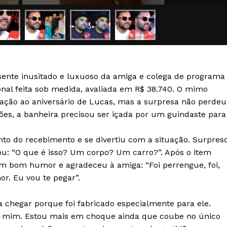
Transparência Editorial
Termos de Serviços
RSS
Política de Privacidade e Cookies
ente inusitado e luxuoso da amiga e colega de programa
AIS
onal feita sob medida, avaliada em R$ 38.740. O mimo
ação ao aniversário de Lucas, mas a surpresa não perdeu
ões, a banheira precisou ser içada por um guindaste para
to do recebimento e se divertiu com a situação. Surpres
cou: “O que é isso? Um corpo? Um carro?”. Após o item
om bom humor e agradeceu à amiga: “Foi perrengue, foi,
or. Eu vou te pegar”.
 chegar porque foi fabricado especialmente para ele.
a mim. Estou mais em choque ainda que coube no único