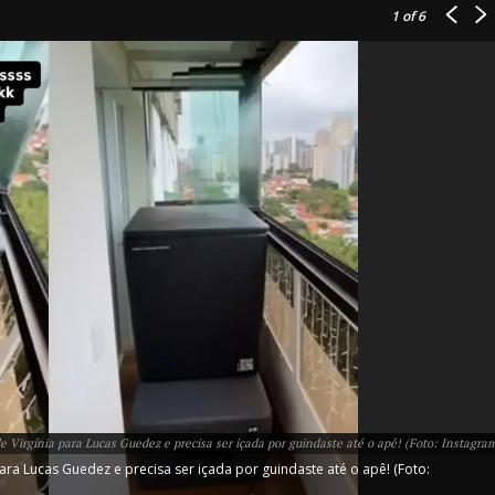
1
of 6
IT
do sobre
M5PORTS
Artificial
Sobre Nós
e Virginia para Lucas Guedez e precisa ser içada por guindaste até o apê! (Foto: Instagra
Anuncie
ara Lucas Guedez e precisa ser içada por guindaste até o apê! (Foto:
Contato