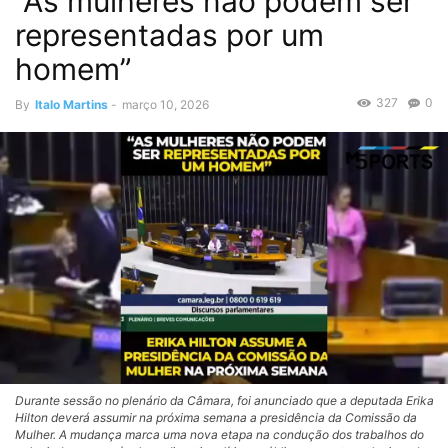
“As mulheres não podem ser
representadas por um
homem”
327
0
By
Italo Martins
-
março 10, 2026
Durante sessão no plenário da Câmara, foi anunciado que a deputada Erika
Hilton deverá assumir na próxima semana a presidência da Comissão da
Mulher. A mudança marca uma nova etapa na condução dos trabalhos do