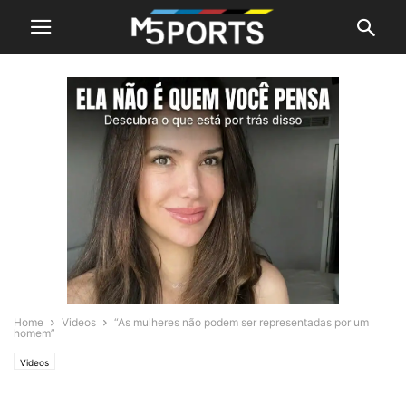
Home
Videos
“As mulheres não podem ser representadas por um
homem”
Videos