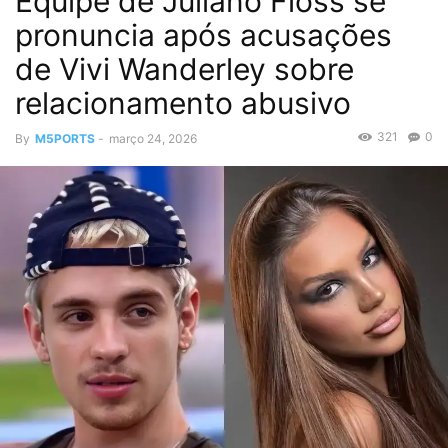
Equipe de Juliano Floss se
pronuncia após acusações
de Vivi Wanderley sobre
relacionamento abusivo
321
0
By
M5PORTS
-
março 24, 2026