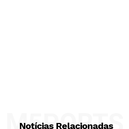
M5PORTS
Notícias Relacionadas