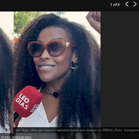
1
of 6
IT
do sobre
M5PORTS
Artificial
Sobre Nós
Anuncie
Sol Vega vibra por Jonas e mantém apoio aos amigos no BBB26 (Foto: Instagra
Contato
(Foto: Instagram)