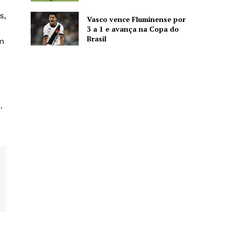
s,
Vasco vence Fluminense por
o
3 a 1 e avança na Copa do
Brasil
m
.