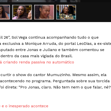
Transparência Editorial
Termos de Serviços
RSS
Política de Privacidade e Cookies
sil 26”, Sol Vega continua acompanhando tudo o que
AIS
 exclusiva a Monique Arruda, do portal LeoDias, a ex-sist
sputado entre Jonas e Juliano e também comentou se
entro da casa mais vigiada do Brasil.
 criando renda passiva no automático
ra curtir o show do cantor Mumuzinho. Mesmo assim, ela
á acontecendo no programa. Perguntada sobre sua torcida
foi direta: “Pro Jonas, claro. Não tem nem o que falar, né?
 e o inesperado acontece