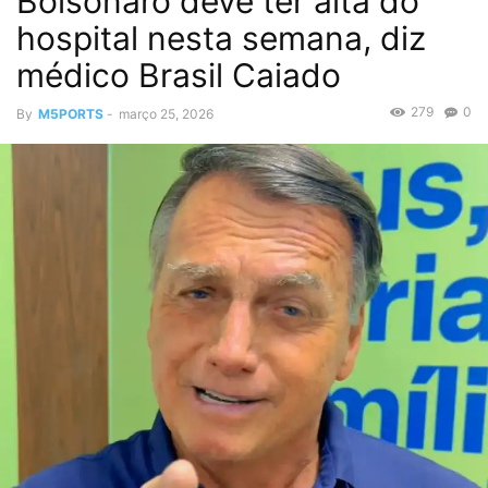
Bolsonaro deve ter alta do
hospital nesta semana, diz
médico Brasil Caiado
279
0
By
M5PORTS
-
março 25, 2026