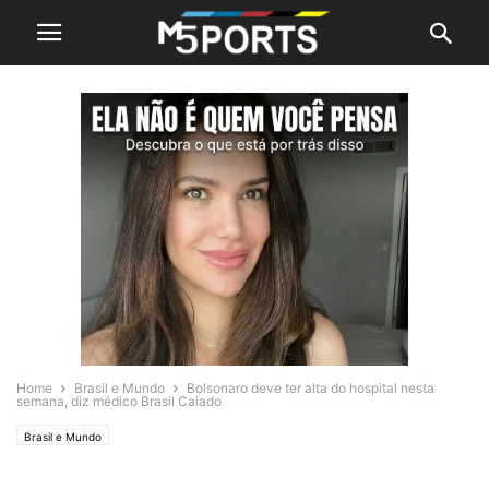
Home
Brasil e Mundo
Bolsonaro deve ter alta do hospital nesta
semana, diz médico Brasil Caiado
Brasil e Mundo