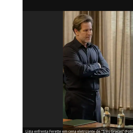
iCHA
Aprenda tu
Inteligência 
Lígia enfrenta Ferette em cena eletrizante de “Três Graças” (Fot