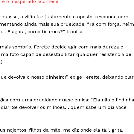
 e o inesperado acontece
recuasse, o vilão faz justamente o oposto: responde com
mentando ainda mais sua crueldade. “Tá com força, hein
o… E agora, como ficamos?”, ironiza.
ais sombrio. Ferette decide agir com mais dureza e
ma foto capaz de desestabilizar qualquer resistência de
).
ue devolva o nosso dinheiro!”, exige Ferette, deixando cla
ógica com uma crueldade quase cínica: “Ela não é lindinha
m dia? Se devolver os milhões… quem sabe um dia você
s nojentos, filhos da mãe, me diz onde ela tá!”, grita,