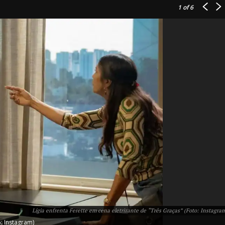
1
of 6
IT
do sobre
M5PORTS
Artificial
Sobre Nós
Anuncie
Lígia enfrenta Ferette em cena eletrizante de “Três Graças” (Foto: Instagra
Contato
o: Instagram)