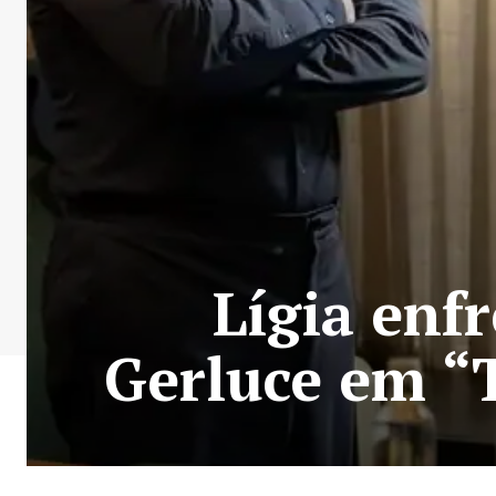
Lígia enf
Gerluce em “T