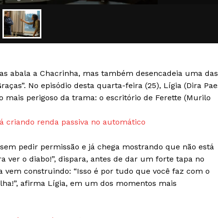
Transparência Editorial
Termos de Serviços
RSS
Política de Privacidade e Cookies
penas abala a Chacrinha, mas também desencadeia uma das
AIS
aças”. No episódio desta quarta-feira (25), Lígia (Dira Pae
o mais perigoso da trama: o escritório de Ferette (Murilo
 criando renda passiva no automático
al sem pedir permissão e já chega mostrando que não está
ra ver o diabo!”, dispara, antes de dar um forte tapa no
a vem construindo: “Isso é por tudo que você faz com o
ha!”, afirma Lígia, em um dos momentos mais