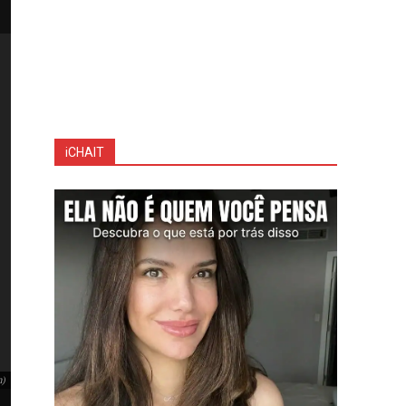
iCHAIT
m)