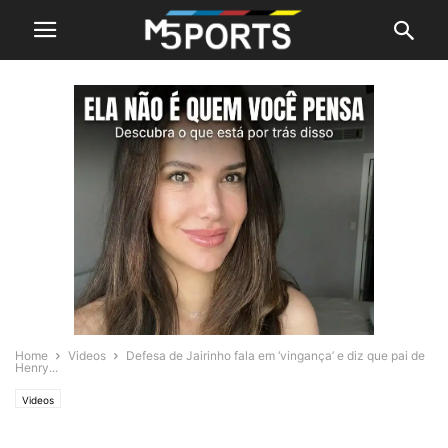
Home
Videos
Defesa de Jairinho fala em ‘vingança’ e diz que pai de
Henry...
Videos