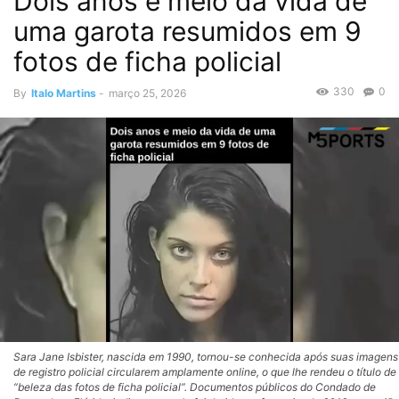
Dois anos e meio da vida de
uma garota resumidos em 9
fotos de ficha policial
330
0
By
Italo Martins
-
março 25, 2026
Sara Jane Isbister, nascida em 1990, tornou-se conhecida após suas imagens
de registro policial circularem amplamente online, o que lhe rendeu o título de
“beleza das fotos de ficha policial”. Documentos públicos do Condado de