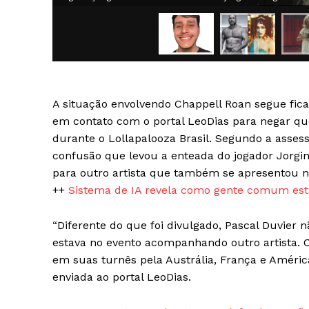
A situação envolvendo Chappell Roan segue fic
SAIBA M
em contato com o portal LeoDias para negar qu
durante o Lollapalooza Brasil. Segundo a assess
confusão que levou a enteada do jogador Jorgin
para outro artista que também se apresentou no
++
Sistema de IA revela como gente comum está
“Diferente do que foi divulgado, Pascal Duvier 
estava no evento acompanhando outro artista. 
em suas turnês pela Austrália, França e América
enviada ao portal LeoDias.