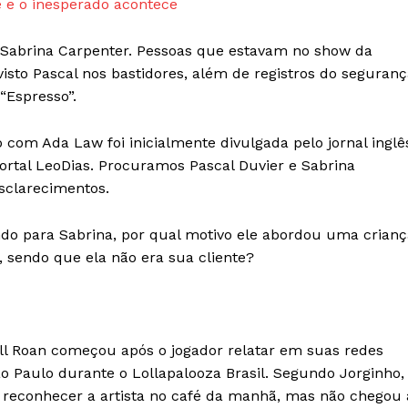
 e o inesperado acontece
a Sabrina Carpenter. Pessoas que estavam no show da
isto Pascal nos bastidores, além de registros do seguran
“Espresso”.
 com Ada Law foi inicialmente divulgada pelo jornal inglê
portal LeoDias. Procuramos Pascal Duvier e Sabrina
sclarecimentos.
ndo para Sabrina, por qual motivo ele abordou uma crianç
 sendo que ela não era sua cliente?
ll Roan começou após o jogador relatar em suas redes
o Paulo durante o Lollapalooza Brasil. Segundo Jorginho,
o reconhecer a artista no café da manhã, mas não chegou 