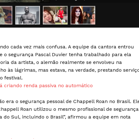
Transparência Editorial
Termos de Serviços
RSS
Política de Privacidade e Cookies
ando cada vez mais confusa. A equipe da cantora entrou
AIS
e o segurança Pascal Duvier tenha trabalhado para ela
oria da artista, o alemão realmente se envolveu na
ho às lágrimas, mas estava, na verdade, prestando serviç
 festival.
 criando renda passiva no automático
não era o segurança pessoal de Chappell Roan no Brasil. El
Chappell Roan utilizou o mesmo profissional de segurança
 do Sul, incluindo o Brasil”, afirmou a equipe em nota