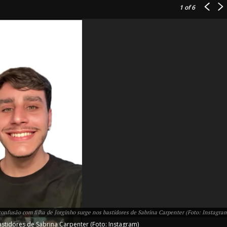
1
of 6
IT
do sobre
M5PORTS
Artificial
Sobre Nós
Anuncie
confusão com filha de Jorginho surge nos bastidores de Sabrina Carpenter (Foto: Instagra
Contato
stidores de Sabrina Carpenter (Foto: Instagram)