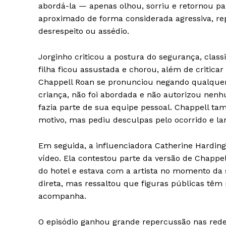
abordá-la — apenas olhou, sorriu e retornou p
aproximado de forma considerada agressiva, r
desrespeito ou assédio.
Jorginho criticou a postura do segurança, clas
filha ficou assustada e chorou, além de critica
Chappell Roan se pronunciou negando qualquer 
criança, não foi abordada e não autorizou nen
fazia parte de sua equipe pessoal. Chappell ta
motivo, mas pediu desculpas pelo ocorrido e l
Em seguida, a influenciadora Catherine Hardin
vídeo. Ela contestou parte da versão de Chappe
do hotel e estava com a artista no momento da
direta, mas ressaltou que figuras públicas tê
acompanha.
O episódio ganhou grande repercussão nas redes 