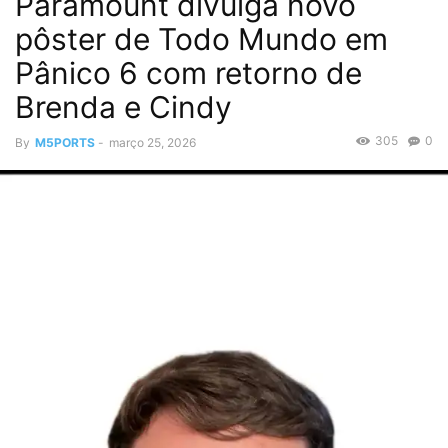
Paramount divulga novo
pôster de Todo Mundo em
Pânico 6 com retorno de
Brenda e Cindy
305
0
By
M5PORTS
-
março 25, 2026