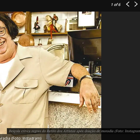
1
of 6
IT
do sobre
M5PORTS
Artificial
Sobre Nós
Anuncie
Beiçola critica regras do Retiro dos Artistas após doação de moradia (Foto: Instagra
Contato
radia (Foto: Instagram)