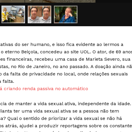
Transparência Editorial
Termos de Serviços
RSS
Política de Privacidade e Cookies
ativas do ser humano, e isso fica evidente ao lermos a
AIS
o eterno Beiçola, concedeu ao site UOL. O ator, de 69 ano
es financeiras, recebeu uma casa de Marieta Severo, sua
stas, no Rio de Janeiro, no ano passado. A doação ainda n
da falta de privacidade no local, onde relações sexuais
 falta.
 criando renda passiva no automático
ia de manter a vida sexual ativa, independente da idade.
dianta ter uma vida sexual ativa se a pessoa não tem
? Qual o sentido de priorizar a vida sexual se não há
 atrás, ajudei a produzir reportagens sobre os constante