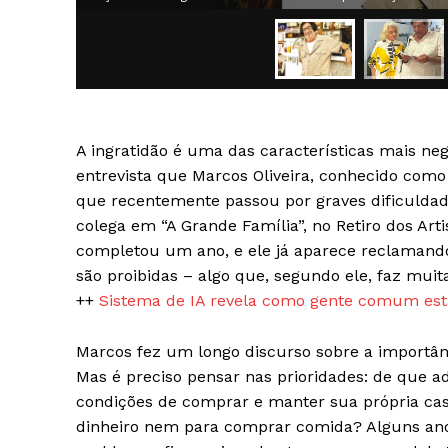
A ingratidão é uma das características mais neg
SAIBA M
entrevista que Marcos Oliveira, conhecido como 
que recentemente passou por graves dificuldad
colega em “A Grande Família”, no Retiro dos Arti
completou um ano, e ele já aparece reclamando 
são proibidas – algo que, segundo ele, faz muita
++
Sistema de IA revela como gente comum está
Marcos fez um longo discurso sobre a importânc
Mas é preciso pensar nas prioridades: de que a
condições de comprar e manter sua própria casa
dinheiro nem para comprar comida? Alguns anos