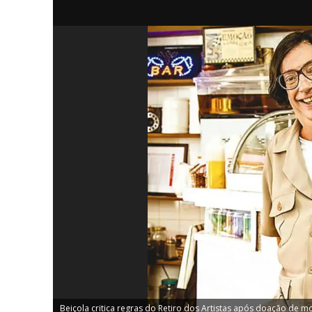
iCHA
Aprenda tu
Inteligência 
Beiçola critica regras do Retiro dos Artistas após doação de mo