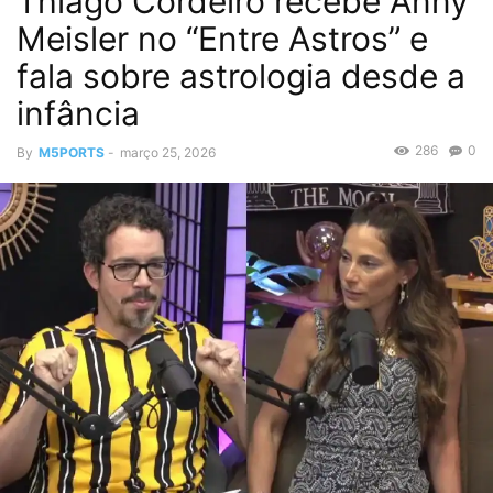
Thiago Cordeiro recebe Anny
Meisler no “Entre Astros” e
fala sobre astrologia desde a
infância
286
0
By
M5PORTS
-
março 25, 2026