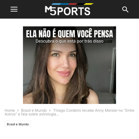
Home
Brasil e Mundo
Thiago Cordeiro recebe Anny Meisler no “Entre
Astros” e fala sobre astrologia...
Brasil e Mundo