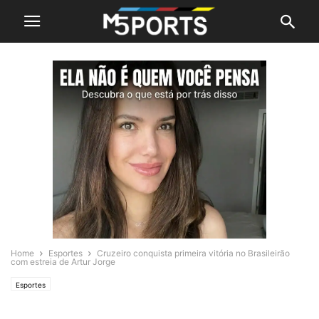
Home
Esportes
Cruzeiro conquista primeira vitória no Brasileirão
com estreia de Artur Jorge
Esportes