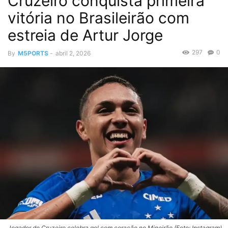
Cruzeiro conquista primeira
vitória no Brasileirão com
estreia de Artur Jorge
297
0
By
M5PORTS
-
abril 2, 2026
Jogador do Cruzeiro celebra gol com coração no Mineirão (Foto: Instagram)