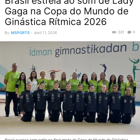
Brasil estreia ao som de Lady
Gaga na Copa do Mundo de
Ginástica Rítmica 2026
381
0
By
M5PORTS
-
abril 11, 2026
Brasil avança com estilo na final mista da Copa do Mundo de Ginástica