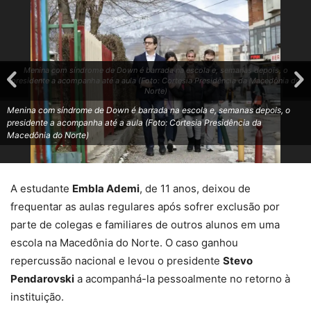
Menina com síndrome de Down é barrada na escola e, semanas depois, o
presidente a acompanha até a aula (Foto: Cortesia Presidência da Macedônia do
Norte)
Menina com síndrome de Down é barrada na escola e, semanas depois, o
presidente a acompanha até a aula (Foto: Cortesia Presidência da
Macedônia do Norte)
A estudante
Embla Ademi
, de 11 anos, deixou de
frequentar as aulas regulares após sofrer exclusão por
parte de colegas e familiares de outros alunos em uma
escola na Macedônia do Norte. O caso ganhou
repercussão nacional e levou o presidente
Stevo
Pendarovski
a acompanhá-la pessoalmente no retorno à
instituição.