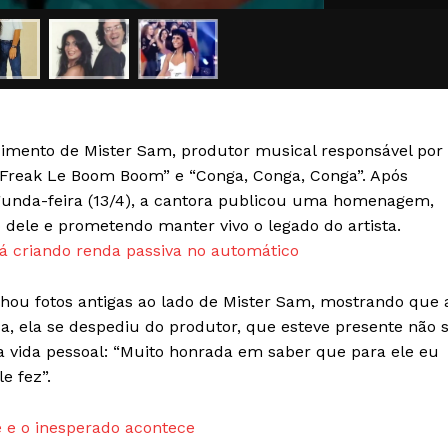
Transparência Editorial
Termos de Serviços
RSS
Política de Privacidade e Cookies
imento de Mister Sam, produtor musical responsável por
AIS
 “Freak Le Boom Boom” e “Conga, Conga, Conga”. Após
gunda-feira (13/4), a cantora publicou uma homenagem,
 dele e prometendo manter vivo o legado do artista.
 criando renda passiva no automático
lhou fotos antigas ao lado de Mister Sam, mostrando que 
da, ela se despediu do produtor, que esteve presente não 
a vida pessoal: “Muito honrada em saber que para ele eu
e fez”.
 e o inesperado acontece