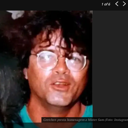
1
of 6
IT
do sobre
M5PORTS
Artificial
Sobre Nós
Anuncie
Gretchen presta homenagem a Mister Sam (Foto: Instagra
Contato