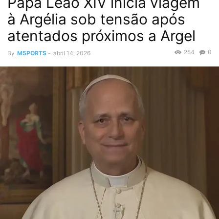
Papa Leão XIV inicia viagem
à Argélia sob tensão após
atentados próximos a Argel
254
0
By
M5PORTS
-
abril 14, 2026