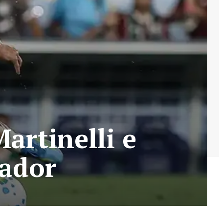
artinelli e
gador