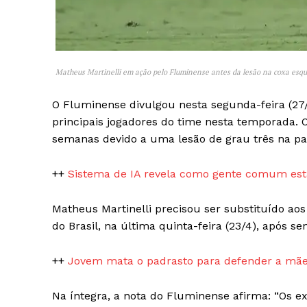
Matheus Martinelli em ação pelo Fluminense antes da lesão na coxa esqu
O Fluminense divulgou nesta segunda-feira (27/
SAIBA M
principais jogadores do time nesta temporada. O
semanas devido a uma lesão de grau três na pa
++
Sistema de IA revela como gente comum está
Matheus Martinelli precisou ser substituído ao
do Brasil, na última quinta-feira (23/4), após se
++
Jovem mata o padrasto para defender a mãe
Na íntegra, a nota do Fluminense afirma: “Os e