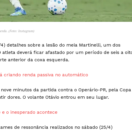
Transparência Editorial
Termos de Serviços
RSS
erda. (Foto: Instagram)
Política de Privacidade e Cookies
4) detalhes sobre a lesão do meia Martinelli, um dos
AIS
 atleta deverá ficar afastado por um período de seis a oit
rte anterior da coxa esquerda.
 criando renda passiva no automático
s nove minutos da partida contra o Operário-PR, pela Copa
ntir dores. O volante Otávio entrou em seu lugar.
 e o inesperado acontece
xames de ressonância realizados no sábado (25/4)