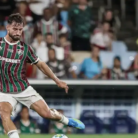
IT
do sobre
M5PORTS
Artificial
Sobre Nós
Anuncie
Contato