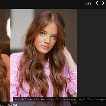
1
of 6
IT
do sobre
M5PORTS
Artificial
Sobre Nós
Anuncie
Rafaella Justus exibe nova rinoplastia e reforça amor-próprio (Foto: Instagra
Contato
Foto: Instagram)