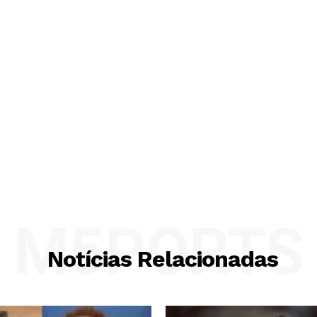
M5PORTS
Notícias Relacionadas