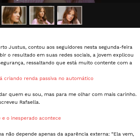
Transparência Editorial
Termos de Serviços
RSS
Política de Privacidade e Cookies
berto Justus, contou aos seguidores nesta segunda-feira
AIS
ibir o resultado em suas redes sociais, a jovem explicou
nsegurança, ressaltando que está muito contente com a
 criando renda passiva no automático
mudar quem eu sou, mas para me olhar com mais carinho.
screveu Rafaella.
 e o inesperado acontece
a não depende apenas da aparência externa: “Ela vem,