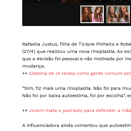
Rafaella Justus, filha de Ticiane Pinheiro e Ro
SAIBA M
(27/4) que realizou uma nova rinoplastia. Ao ex
que a decisão foi pessoal e não motivada por i
mudança.
++
Sistema de IA revela como gente comum está
“Sim, fiz mais uma rinoplastia. Não foi para 
Não foi por baixa autoestima, foi por escolha”, e
++
Jovem mata o padrasto para defender a mãe
A influenciadora ainda comentou que autoestim