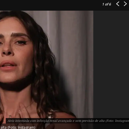
1
of 6
IT
do sobre
M5PORTS
Artificial
Sobre Nós
Anuncie
Atriz internada com infecção renal avançada e sem previsão de alta (Foto: Instagra
Contato
alta (Foto: Instagram)