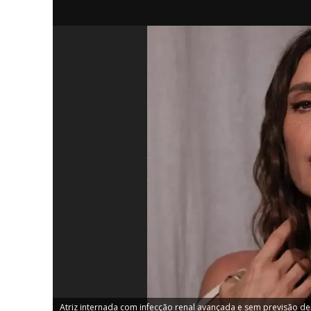
iCHA
Aprenda tu
Inteligência 
Atriz internada com infecção renal avançada e sem previsão de 