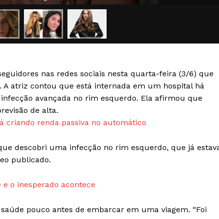
Transparência Editorial
Termos de Serviços
RSS
Política de Privacidade e Cookies
uidores nas redes sociais nesta quarta-feira (3/6) que
AIS
 A atriz contou que está internada em um hospital há
a infecção avançada no rim esquerdo. Ela afirmou que
evisão de alta.
 criando renda passiva no automático
rque descobri uma infecção no rim esquerdo, que já estav
deo publicado.
 e o inesperado acontece
e saúde pouco antes de embarcar em uma viagem. “Foi