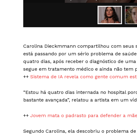
Carolina Dieckmmann compartilhou com seus seg
SAIBA M
está passando por um sério problema de saúde.
quatro dias, após receber o diagnóstico de um
segue em tratamento médico e ainda não tem pr
++
Sistema de IA revela como gente comum está
“Estou há quatro dias internada no hospital po
bastante avançada”, relatou a artista em um ví
++
Jovem mata o padrasto para defender a mãe
Segundo Carolina, ela descobriu o problema d