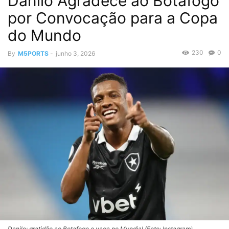
Danilo Agradece ao Botafogo
por Convocação para a Copa
do Mundo
230
0
By
M5PORTS
-
junho 3, 2026
Danilo: gratidão ao Botafogo e vaga no Mundial (Foto: Instagram)