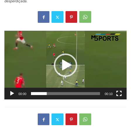
desperdiçada.
Tocador
de
vídeo
00:00
00:10