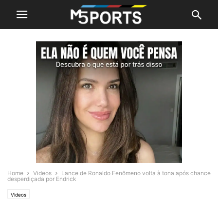
Home
Videos
Lance de Ronaldo Fenômeno volta à tona após chance
desperdiçada por Endrick
Videos