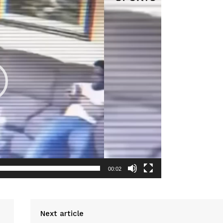
IT
do sobre
M5PORTS
Artificial
Sobre Nós
Anuncie
Contato
Transparência Editorial
Termos de Serviços
RSS
Política de Privacidade e Cookies
00:02
AIS
Next article